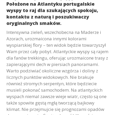
Położone na Atlantyku portugalskie
Marketing
wyspy to raj dla szukających spokoju,
W chwili obecnej
kontaktu z naturą i poszukiwaczy
nie używamy
dodatkowych
oryginalnych smaków.
narzędzi
Intensywna zieleń, wszechobecna na Maderze i
marketingowych,
Azorach, urozmaicona innymi kolorami
lecz nie
wyspiarskiej flory – ten widok będzie towarzyszył
wykluczamy ich
użycia w
Wam przez cały pobyt. Atlantyckie wyspy są rajem
przyszłości.
dla fanów trekkingu, oferując urozmaicone trasy z
zapierającymi dech w piersiach panoramami.
Warto podziwiać okoliczne wzgórza i doliny z
licznych punktów widokowych. Nie brakuje
również stromych serpentyn, które będziecie
musieli pokonać samochodem. Na atlantyckich
wyspach niemal zawsze wieje wiatr, często są one
także spowite gęstą mgłą tworzącą bajkowy
klimat. Nie przejmujcie się prognozami opadów