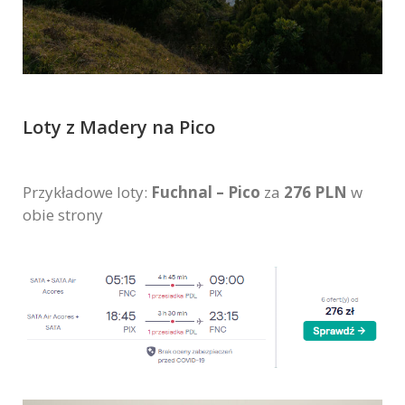
Loty z Madery na Pico
Przykładowe loty:
Fuchnal – Pico
za
276 PLN
w
obie strony