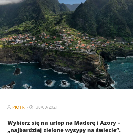
Niezbędne
Ciasteczka, bez
których serwis
nie będzie w
pełni
funkcjonował
zgodnie z
zamierzeniem.
W szczególności
to ciasteczka
sieci
afiliacyjnych, z
którymi
współpracujemy
oraz Google
Analytics, dzięki
któremu serwis
PIOTR
30/03/2021
może być coraz
lepszy.
Wybierz się na urlop na Maderę i Azory –
„najbardziej zielone wysypy na świecie”.