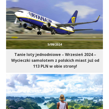
Marketing
W chwili obecnej
nie używamy
dodatkowych
narzędzi
marketingowych,
lecz nie
wykluczamy ich
5/08/2024
użycia w
przyszłości.
Tanie loty jednodniowe – Wrzesień 2024 –
Wycieczki samolotem z polskich miast już od
113 PLN w obie strony!