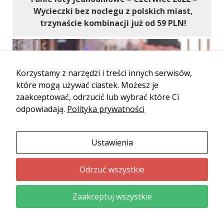
Wycieczki bez noclegu z polskich miast,
trzynaście kombinacji już od 59 PLN!
Korzystamy z narzędzi i treści innych serwisów,
które mogą używać ciastek. Możesz je
zaakceptować, odrzucić lub wybrać które Ci
odpowiadają.
Polityka prywatności
6/05/2022
Ustawienia
Tanie loty krajowe na weekendowe city-
Odrzuć wszystkie
breaki – Kraków, Gdańsk, Wrocław, Lublin lub
Olsztyn od 70 PLN w obie strony!
Zaakceptuj wszystkie