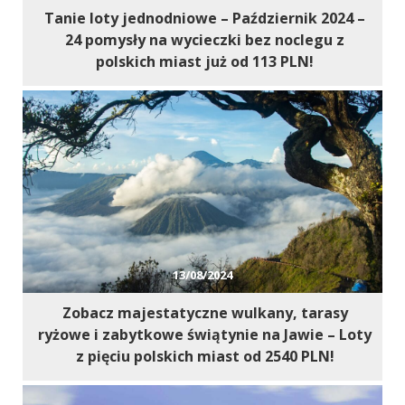
Niezbędne
Tanie loty jednodniowe – Październik 2024 –
Ciasteczka, bez
24 pomysły na wycieczki bez noclegu z
których serwis
polskich miast już od 113 PLN!
nie będzie w
pełni
funkcjonował
zgodnie z
zamierzeniem.
W szczególności
to ciasteczka
sieci
afiliacyjnych, z
którymi
współpracujemy
13/08/2024
oraz Google
Analytics, dzięki
Zobacz majestatyczne wulkany, tarasy
któremu serwis
ryżowe i zabytkowe świątynie na Jawie – Loty
może być coraz
z pięciu polskich miast od 2540 PLN!
lepszy.