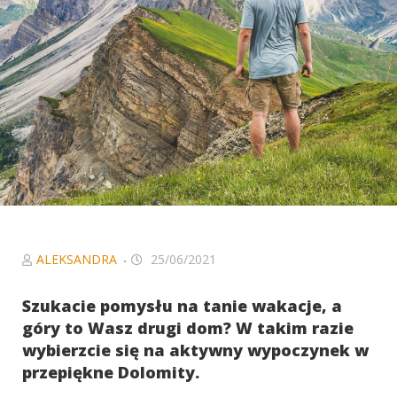
Niezbędne
Ciasteczka, bez
których serwis
nie będzie w
pełni
funkcjonował
zgodnie z
zamierzeniem.
W szczególności
to ciasteczka
sieci
afiliacyjnych, z
którymi
współpracujemy
ALEKSANDRA
25/06/2021
oraz Google
Analytics, dzięki
Szukacie pomysłu na tanie wakacje, a
któremu serwis
góry to Wasz drugi dom? W takim razie
może być coraz
wybierzcie się na aktywny wypoczynek w
lepszy.
przepiękne Dolomity.