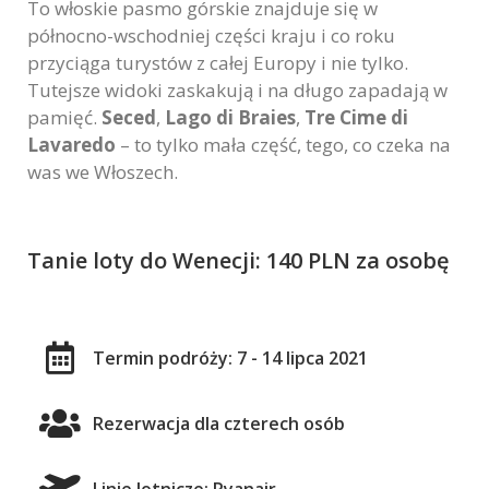
To włoskie pasmo górskie znajduje się w
Marketing
północno-wschodniej części kraju i co roku
W chwili obecnej
przyciąga turystów z całej Europy i nie tylko.
nie używamy
Tutejsze widoki zaskakują i na długo zapadają w
dodatkowych
pamięć.
Seced
,
Lago di Braies
,
Tre Cime di
narzędzi
marketingowych,
Lavaredo
– to tylko mała część, tego, co czeka na
lecz nie
was we Włoszech.
wykluczamy ich
użycia w
przyszłości.
Tanie loty do Wenecji: 140 PLN za osobę
Termin podróży: 7 - 14 lipca 2021
Rezerwacja dla czterech osób