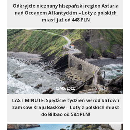
Niezbędne
Odkryjcie nieznany hiszpański region Asturia
Ciasteczka, bez
nad Oceanem Atlantyckim – Loty z polskich
których serwis
miast już od 448 PLN
nie będzie w
pełni
funkcjonował
zgodnie z
zamierzeniem.
W szczególności
to ciasteczka
sieci
afiliacyjnych, z
którymi
współpracujemy
23/05/2022
oraz Google
Analytics, dzięki
LAST MINUTE: Spędźcie tydzień wśród klifów i
któremu serwis
zamków Kraju Basków – Loty z polskich miast
może być coraz
do Bilbao od 584 PLN!
lepszy.