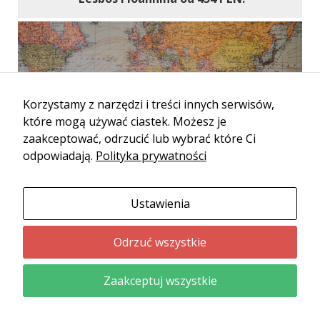
Korzystamy z narzędzi i treści innych serwisów,
które mogą używać ciastek. Możesz je
zaakceptować, odrzucić lub wybrać które Ci
odpowiadają.
Polityka prywatności
Wyrusz na wielką wakacyjną wyprawę –
Ustawienia
Nepal, Indie, Zjednoczone Emiraty Arabskie i
Grecja w jednej podróży za 2100 PLN!
Odrzuć wszystkie
Zaakceptuj wszystkie