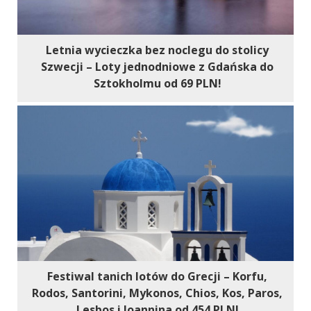
Letnia wycieczka bez noclegu do stolicy
Szwecji – Loty jednodniowe z Gdańska do
Sztokholmu od 69 PLN!
Festiwal tanich lotów do Grecji – Korfu,
Rodos, Santorini, Mykonos, Chios, Kos, Paros,
Lesbos i Ioannina od 454 PLN!