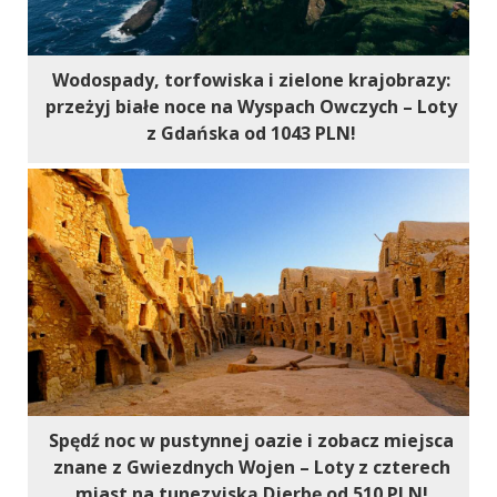
Wodospady, torfowiska i zielone krajobrazy:
przeżyj białe noce na Wyspach Owczych – Loty
z Gdańska od 1043 PLN!
Spędź noc w pustynnej oazie i zobacz miejsca
znane z Gwiezdnych Wojen – Loty z czterech
miast na tunezyjską Djerbę od 510 PLN!