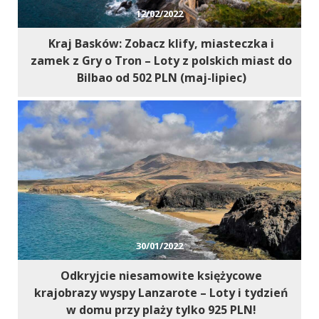
12/02/2022
Kraj Basków: Zobacz klify, miasteczka i
zamek z Gry o Tron – Loty z polskich miast do
Bilbao od 502 PLN (maj-lipiec)
30/01/2022
Odkryjcie niesamowite księżycowe
krajobrazy wyspy Lanzarote – Loty i tydzień
w domu przy plaży tylko 925 PLN!