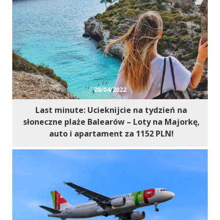
Marketing
W chwili obecnej
nie używamy
dodatkowych
narzędzi
marketingowych,
lecz nie
wykluczamy ich
28/04/2022
użycia w
przyszłości.
Last minute: Ucieknijcie na tydzień na
słoneczne plaże Balearów – Loty na Majorkę,
auto i apartament za 1152 PLN!