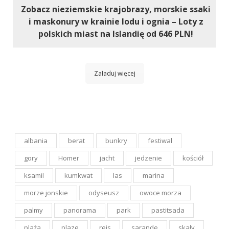
Zobacz nieziemskie krajobrazy, morskie ssaki
i maskonury w krainie lodu i ognia – Loty z
polskich miast na Islandię od 646 PLN!
Załaduj więcej
albania
berat
bunkry
festiwal
gory
Homer
jacht
jedzenie
kościół
ksamil
kumkwat
las
marina
morze jonskie
odyseusz
owoce morza
palmy
panorama
park
pastitsada
plaża
plaze
rejs
sarande
skały