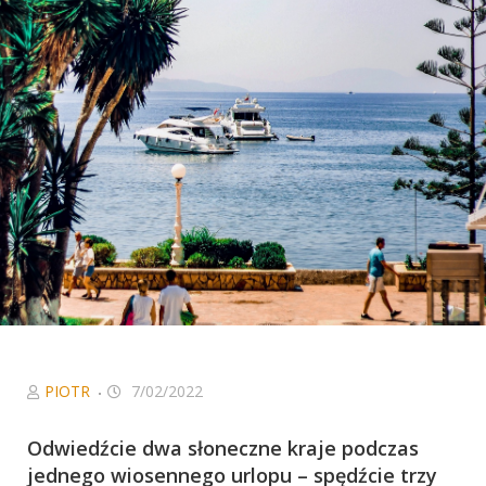
Niezbędne
Ciasteczka, bez
których serwis
nie będzie w
pełni
funkcjonował
zgodnie z
zamierzeniem.
W szczególności
to ciasteczka
sieci
afiliacyjnych, z
którymi
współpracujemy
oraz Google
Analytics, dzięki
któremu serwis
PIOTR
7/02/2022
może być coraz
lepszy.
Odwiedźcie dwa słoneczne kraje podczas
jednego wiosennego urlopu – spędźcie trzy