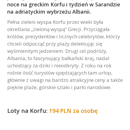
noce na greckim Korfu i tydzień w Sarandzie
Marketing
na adriatyckim wybrzeżu Albanii.
W chwili obecnej
nie używamy
Pełna zieleni wyspa Korfu przez wieki była
dodatkowych
określana „zieloną wyspą” Grecji. Przyciągała
narzędzi
królów, prezydentów i licznych celebrytów, którzy
marketingowych,
chcieli odpocząć przy plaży delektując się
lecz nie
wyśmienitym jedzeniem. Drugi cel podróży,
wykluczamy ich
użycia w
Albania, to fascynujący bałkański kraj, nadal
przyszłości.
uchodzący za dziki i nieodkryty. Z roku na rok
rośnie ilość turystów spędzających tam urlop,
głównie z uwagi na bardzo atrakcyjne ceny a także
piękne plaże, górskie szlaki i parki narodowe.
Loty na Korfu:
194 PLN za osobę