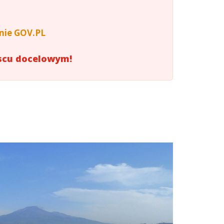
onie GOV.PL
jscu docelowym!