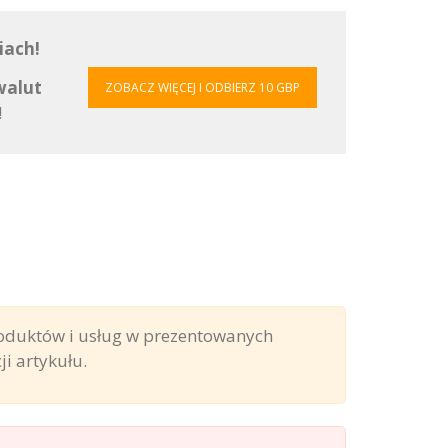
iach!
walut
ZOBACZ WIĘCEJ I ODBIERZ 10 GBP
!
roduktów i usług w prezentowanych
i artykułu.