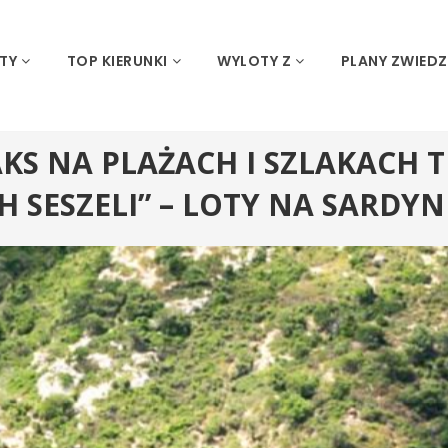
OTY
TOP KIERUNKI
WYLOTY Z
PLANY ZWIEDZ
KS NA PLAŻACH I SZLAKACH
H SESZELI” – LOTY NA SARDYNI