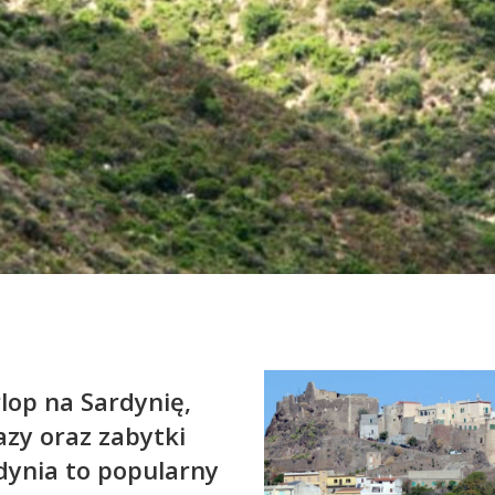
Niezbędne
Ciasteczka, bez
których serwis
nie będzie w
pełni
funkcjonował
zgodnie z
zamierzeniem.
W szczególności
to ciasteczka
sieci
afiliacyjnych, z
którymi
współpracujemy
oraz Google
Analytics, dzięki
któremu serwis
lop na Sardynię,
może być coraz
azy oraz zabytki
lepszy.
rdynia to popularny