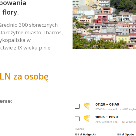
ępowania
Marketing
flory.
W chwili obecnej
nie używamy
rednio 300 słonecznych
dodatkowych
starożytne miasto Tharros,
narzędzi
ykopaliska w
marketingowych,
lecz nie
twie z IX wieku p.n.e.
wykluczamy ich
użycia w
przyszłości.
LN za osobę
enie: