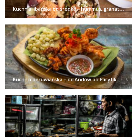
Kuchnia libańska od środka – hummus, granaty, zatar i kardamon
Kuchnia peruwiańska – od Andów po Pacyfik