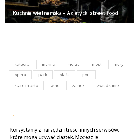
Kuchnia wietnamska – Azjatycki street food
katedra
marina
morze
most
mury
opera
park
plaża
port
stare miasto
wino
zamek
zwiedzanie
Korzystamy z narzędzi i treści innych serwisów,
które mogą używać ciastek. Możesz je