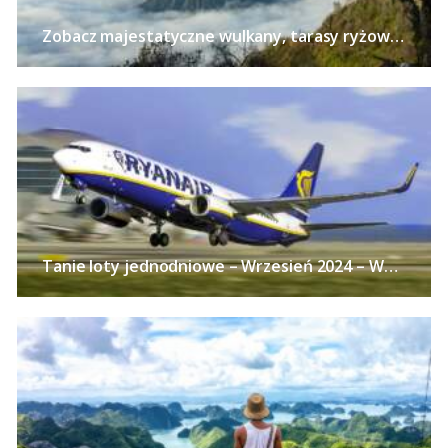
Zobacz majestatyczne wulkany, tarasy ryżowe i zabytkowe świątynie na Jawie – Loty z pięciu polskich miast od 2540 PLN!
Tanie loty jednodniowe – Wrzesień 2024 – Wycieczki samolotem z polskich miast już od 113 PLN w obie strony!