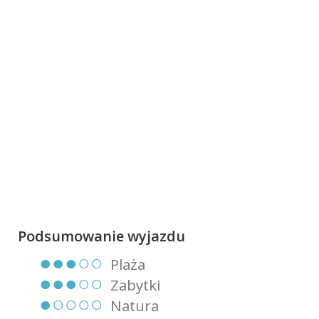
Podsumowanie wyjazdu
●●●○○
Plaża
●●●○○
Zabytki
●○○○○
Natura