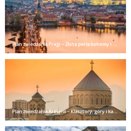
Plan zwiedzania Pragi – Złota perła bohemy i alchemii
Plan zwiedzania Armenii – Klasztory, góry i kaniony Kaukazu, szaszłyki i słynny koniak