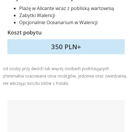
Marketing
Plażę w Alicante wraz z pobliską wartownią
W chwili obecnej
Zabytki Walencji
nie używamy
Opcjonalnie Oceanarium w Walencji
dodatkowych
Koszt pobytu
narzędzi
marketingowych,
lecz nie
350 PLN+
wykluczamy ich
użycia w
przyszłości.
od osoby przy dwóch lub więcej osobach podróżujących
(minimalna szacowana cena noclegów, jedzenia oraz zwiedzania,
nie wliczając kosztu lotów z Polski)