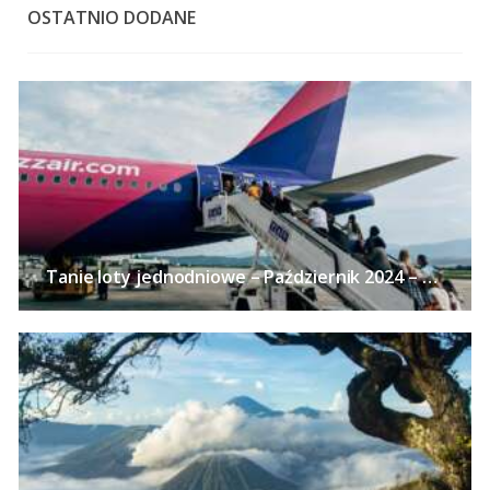
OSTATNIO DODANE
Tanie loty jednodniowe – Październik 2024 – 24 pomysły na wycieczki bez noclegu z polskich miast już od 113 PLN!