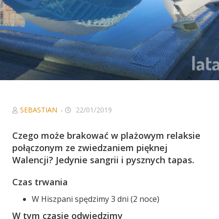
Niezbędne
Ciasteczka, bez
których serwis
nie będzie w
pełni
funkcjonował
zgodnie z
zamierzeniem.
W szczególności
to ciasteczka
sieci
SEBASTIAN
22/01/2019
afiliacyjnych, z
którymi
Czego może brakować w plażowym relaksie
współpracujemy
połączonym ze zwiedzaniem pięknej
oraz Google
Walencji? Jedynie sangrii i pysznych tapas.
Analytics, dzięki
któremu serwis
Czas trwania
może być coraz
lepszy.
W Hiszpani spędzimy 3 dni (2 noce)
W tym czasie odwiedzimy