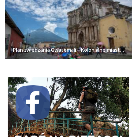
Plan zwiedzania Gwatemali – Kolonialne miasta, Jezioro Atitlan, kawa i wulkany