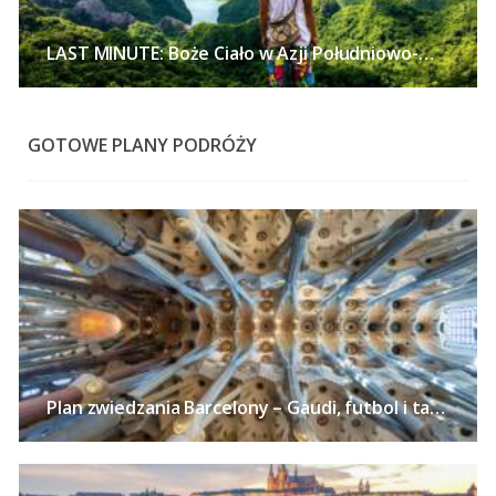
LAST MINUTE: Boże Ciało w Azji Południowo-Wschodniej – Tajlandia, Wietnam lub Singapur z polskich miast już od 2672 PLN!
GOTOWE PLANY PODRÓŻY
Plan zwiedzania Barcelony – Gaudi, futbol i tapas w stolicy Katalonii