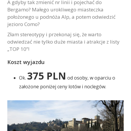
A gdyby tak zmienić nr linii i pojechać do
Marketing
Bergamo? Małego urokliwego miasteczka
W chwili obecnej
położonego u podnóża Alp, a potem odwiedzić
nie używamy
jezioro Como?
dodatkowych
narzędzi
Złam stereotypy i przekonaj się, że warto
marketingowych,
odwiedzać nie tylko duże miasta i atrakcje z listy
lecz nie
„TOP 10”!
wykluczamy ich
użycia w
Koszt wyjazdu
przyszłości.
375 PLN
Ok.
od osoby, w oparciu o
założone poniżej ceny lotów i noclegów.