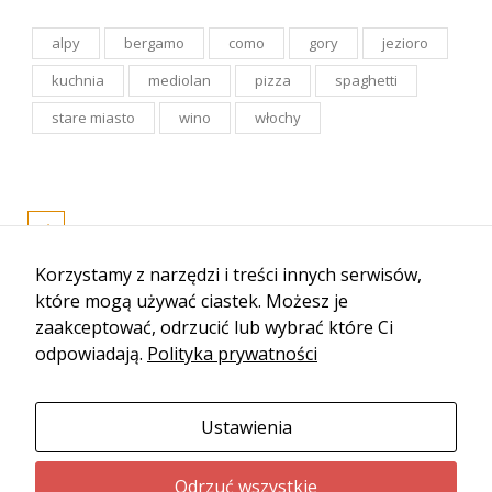
alpy
bergamo
como
gory
jezioro
kuchnia
mediolan
pizza
spaghetti
stare miasto
wino
włochy
Korzystamy z narzędzi i treści innych serwisów,
które mogą używać ciastek. Możesz je
zaakceptować, odrzucić lub wybrać które Ci
odpowiadają.
Polityka prywatności
Ustawienia
Odrzuć wszystkie