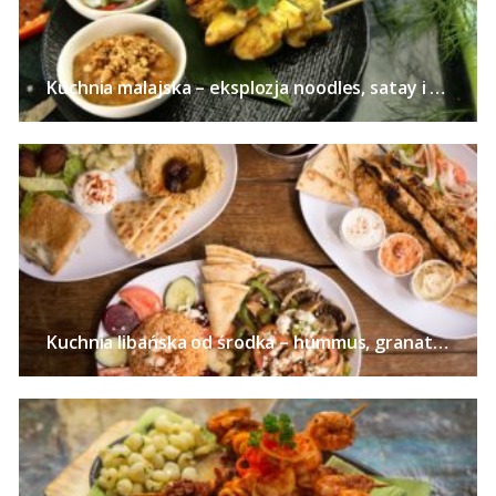
Kuchnia malajska – eksplozja noodles, satay i curry
Kuchnia libańska od środka – hummus, granaty, zatar i kardamon