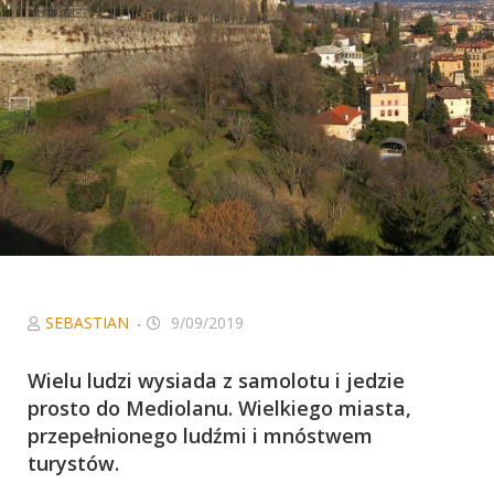
Niezbędne
Ciasteczka, bez
których serwis
nie będzie w
pełni
funkcjonował
zgodnie z
zamierzeniem.
W szczególności
to ciasteczka
sieci
afiliacyjnych, z
którymi
współpracujemy
SEBASTIAN
9/09/2019
oraz Google
Analytics, dzięki
Wielu ludzi wysiada z samolotu i jedzie
któremu serwis
prosto do Mediolanu. Wielkiego miasta,
może być coraz
przepełnionego ludźmi i mnóstwem
lepszy.
turystów.