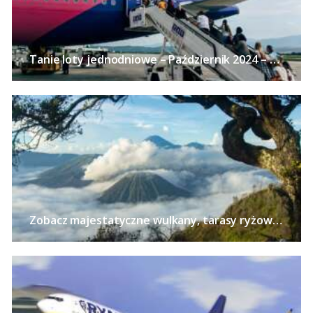
Tanie loty jednodniowe – Październik 2024 – 24 pomysły na wycieczki bez noclegu z polskich miast już od 113 PLN!
Zobacz majestatyczne wulkany, tarasy ryżowe i zabytkowe świątynie na Jawie – Loty z pięciu polskich miast od 2540 PLN!