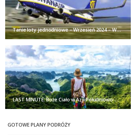
Tanie loty jednodniowe – Wrzesień 2024 – Wycieczki samolotem z polskich miast już od 113 PLN w obie strony!
LAST MINUTE: Boże Ciało w Azji Południowo-Wschodniej – Tajlandia, Wietnam lub Singapur z polskich miast już od 2672 PLN!
GOTOWE PLANY PODRÓŻY