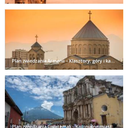
Plan zwiedzania Armenii – Klasztory, góry i kaniony Kaukazu, szaszłyki i słynny koniak
Plan zwiedzania Gwatemali – Kolonialne miasta, Jezioro Atitlan, kawa i wulkany