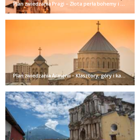
Plan zwiedzania Pragi – Złota perła bohemy i alchemii
Plan zwiedzania Armenii – Klasztory, góry i kaniony Kaukazu, szaszłyki i słynny koniak