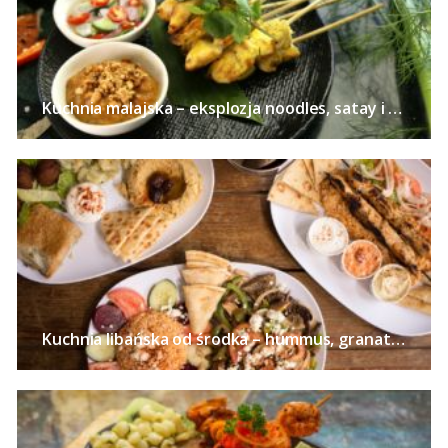
Kuchnia malajska – eksplozja noodles, satay i curry
Kuchnia libańska od środka – hummus, granaty, zatar i kardamon