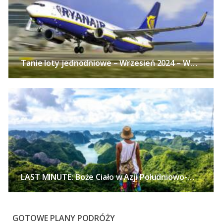
Tanie loty jednodniowe – Wrzesień 2024 – Wycieczki samolotem z polskich miast już od 113 PLN w obie strony!
LAST MINUTE: Boże Ciało w Azji Południowo-Wschodniej – Tajlandia, Wietnam lub Singapur z polskich miast już od 2672 PLN!
GOTOWE PLANY PODRÓŻY