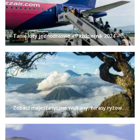
Tanie loty jednodniowe – Październik 2024 – 24 pomysły na wycieczki bez noclegu z polskich miast już od 113 PLN!
Zobacz majestatyczne wulkany, tarasy ryżowe i zabytkowe świątynie na Jawie – Loty z pięciu polskich miast od 2540 PLN!