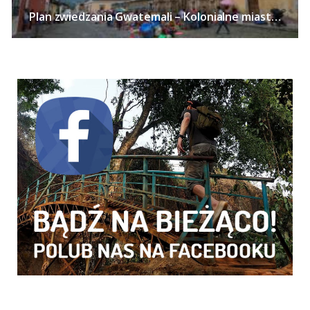
Plan zwiedzania Gwatemali – Kolonialne miasta, Jezioro Atitlan, kawa i wulkany