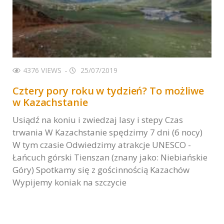
4376 VIEWS
25/07/2019
Cztery pory roku w tydzień? To możliwe
w Kazachstanie
Usiądź na koniu i zwiedzaj lasy i stepy Czas
trwania W Kazachstanie spędzimy 7 dni (6 nocy)
W tym czasie Odwiedzimy atrakcje UNESCO -
Łańcuch górski Tienszan (znany jako: Niebiańskie
Góry) Spotkamy się z gościnnością Kazachów
Wypijemy koniak na szczycie