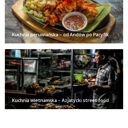
Kuchnia peruwiańska – od Andów po Pacyfik
Kuchnia wietnamska – Azjatycki street food