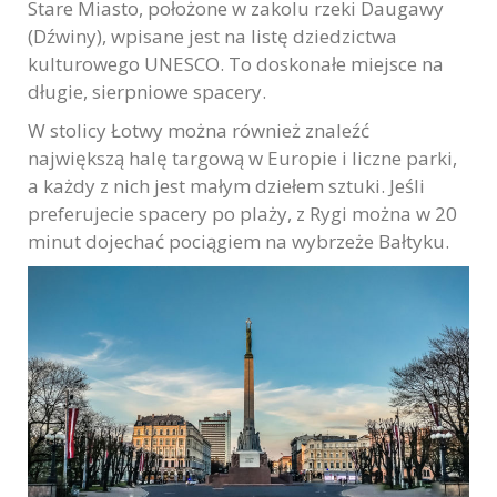
Stare Miasto, położone w zakolu rzeki Daugawy
Marketing
(Dźwiny), wpisane jest na listę dziedzictwa
W chwili obecnej
kulturowego UNESCO. To doskonałe miejsce na
nie używamy
długie, sierpniowe spacery.
dodatkowych
narzędzi
W stolicy Łotwy można również znaleźć
marketingowych,
największą halę targową w Europie i liczne parki,
lecz nie
a każdy z nich jest małym dziełem sztuki. Jeśli
wykluczamy ich
preferujecie spacery po plaży, z Rygi można w 20
użycia w
minut dojechać pociągiem na wybrzeże Bałtyku.
przyszłości.