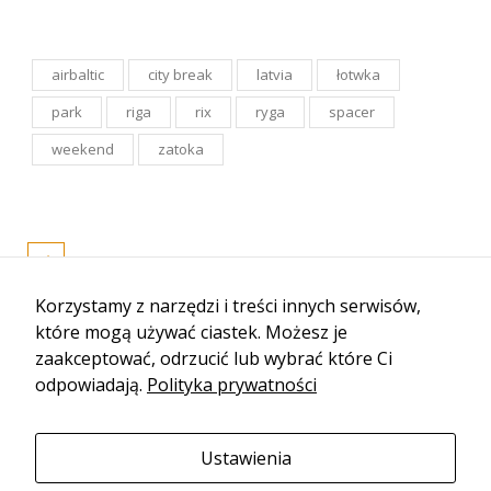
airbaltic
city break
latvia
łotwka
park
riga
rix
ryga
spacer
weekend
zatoka
Korzystamy z narzędzi i treści innych serwisów,
które mogą używać ciastek. Możesz je
zaakceptować, odrzucić lub wybrać które Ci
odpowiadają.
Polityka prywatności
Ustawienia