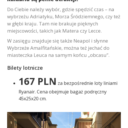
Marketing
Do Ciebie należy wybór, gdzie spędzić czas – na
W chwili obecnej
wybrzeżu Adriatyku, Morza Śródziemnego, czy też
nie używamy
w głębi kraju. Tam nie brakuje pięknych
dodatkowych
miejscowości, takich jak Matera czy Lecce.
narzędzi
marketingowych,
W zasięgu znajduje się także Neapol i słynne
lecz nie
Wybrzeże Amalfitańskie, można też jechać do
wykluczamy ich
miasteczka Leuca na samym końcu „obcasu”.
użycia w
przyszłości.
Bilety lotnicze
167 PLN
za bezpośrednie loty liniami
Ryanair. Cena obejmuje bagaż podręczny
45x25x20 cm.