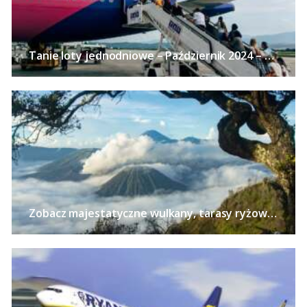
Tanie loty jednodniowe – Październik 2024 – 24 pomysły na wycieczki bez noclegu z polskich miast już od 113 PLN!
Zobacz majestatyczne wulkany, tarasy ryżowe i zabytkowe świątynie na Jawie – Loty z pięciu polskich miast od 2540 PLN!