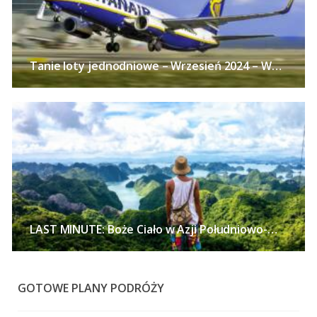
Tanie loty jednodniowe – Wrzesień 2024 – Wycieczki samolotem z polskich miast już od 113 PLN w obie strony!
LAST MINUTE: Boże Ciało w Azji Południowo-Wschodniej – Tajlandia, Wietnam lub Singapur z polskich miast już od 2672 PLN!
GOTOWE PLANY PODRÓŻY