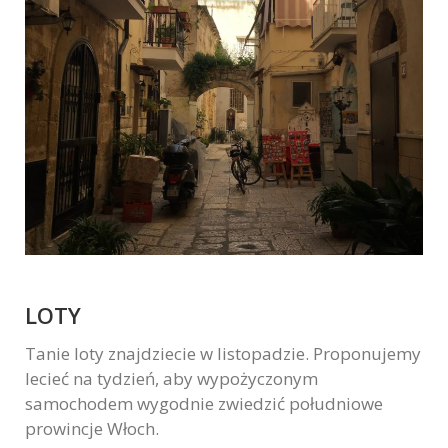
LOTY
Tanie loty znajdziecie w listopadzie. Proponujemy
lecieć na tydzień, aby wypożyczonym
samochodem wygodnie zwiedzić południowe
prowincje Włoch.