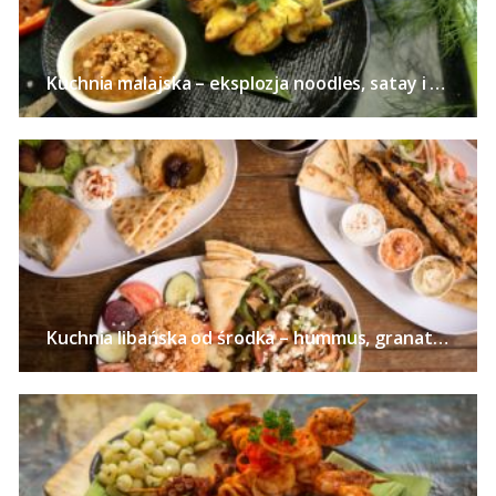
Kuchnia malajska – eksplozja noodles, satay i curry
Kuchnia libańska od środka – hummus, granaty, zatar i kardamon