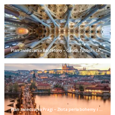
Plan zwiedzania Barcelony – Gaudi, futbol i tapas w stolicy Katalonii
Plan zwiedzania Pragi – Złota perła bohemy i alchemii