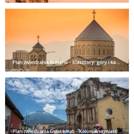
Plan zwiedzania Armenii – Klasztory, góry i kaniony Kaukazu, szaszłyki i słynny koniak
Plan zwiedzania Gwatemali – Kolonialne miasta, Jezioro Atitlan, kawa i wulkany