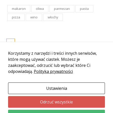
makaron
oliwa
parmezan
pasta
pizza
wino
włochy
Korzystamy z narzędzi i treści innych serwisów,
które mogą używać ciastek. Możesz je
zaakceptować, odrzucić lub wybrać które Ci
odpowiadają.
Polityka prywatności
Ustawienia
Odrzuć wszystkie
© 2019-2024 Lata.my - Wszystkie prawa zastrzeżone