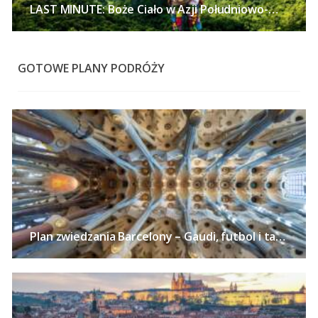
LAST MINUTE: Boże Ciało w Azji Południowo-Wschodniej – Tajlandia, Wietnam lub Singapur z polskich miast już od 2672 PLN!
GOTOWE PLANY PODRÓŻY
Plan zwiedzania Barcelony – Gaudi, futbol i tapas w stolicy Katalonii