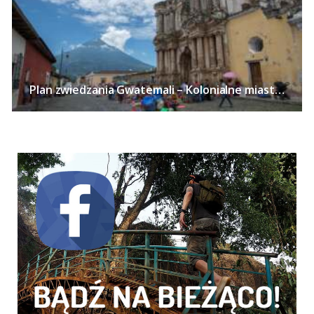
Plan zwiedzania Gwatemali – Kolonialne miasta, Jezioro Atitlan, kawa i wulkany