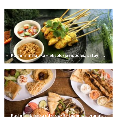
Kuchnia malajska – eksplozja noodles, satay i curry
Kuchnia libańska od środka – hummus, granaty, zatar i kardamon