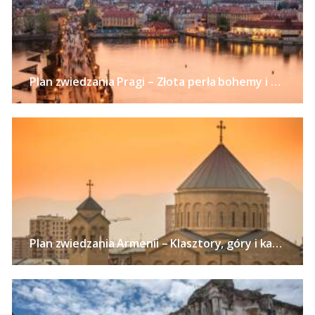
Plan zwiedzania Pragi – Złota perła bohemy i alchemii
Plan zwiedzania Armenii – Klasztory, góry i kaniony Kaukazu, szaszłyki i słynny koniak