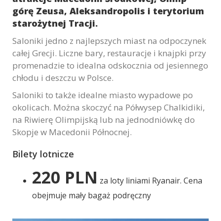
Marketing
górę Zeusa, Aleksandropolis i terytorium
W chwili obecnej
starożytnej Tracji.
nie używamy
Saloniki jedno z najlepszych miast na odpoczynek
dodatkowych
całej Grecji. Liczne bary, restauracje i knajpki przy
narzędzi
marketingowych,
promenadzie to idealna odskocznia od jesiennego
lecz nie
chłodu i deszczu w Polsce.
wykluczamy ich
Saloniki to także idealne miasto wypadowe po
użycia w
okolicach. Można skoczyć na Półwysep Chalkidiki,
przyszłości.
na Riwierę Olimpijską lub na jednodniówkę do
Skopje w Macedonii Północnej.
Bilety lotnicze
220 PLN
za loty liniami Ryanair. Cena
obejmuje mały bagaż podręczny