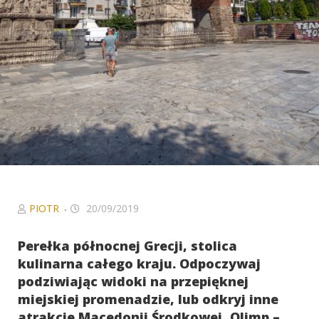
Niezbędne
Ciasteczka, bez
których serwis
nie będzie w
pełni
funkcjonował
zgodnie z
zamierzeniem.
W szczególności
to ciasteczka
sieci
afiliacyjnych, z
którymi
współpracujemy
PIOTR
20/09/2019
oraz Google
Analytics, dzięki
Perełka północnej Grecji, stolica
któremu serwis
kulinarna całego kraju. Odpoczywaj
może być coraz
podziwiając widoki na przepięknej
lepszy.
miejskiej promenadzie, lub odkryj inne
atrakcje Macedonii Środkowej, Olimp –