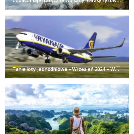
Zobacz majestatyczne wulkany, tarasy ryżowe i zabytkowe świątynie na Jawie – Loty z pięciu polskich miast od 2540 PLN!
Tanie loty jednodniowe – Wrzesień 2024 – Wycieczki samolotem z polskich miast już od 113 PLN w obie strony!