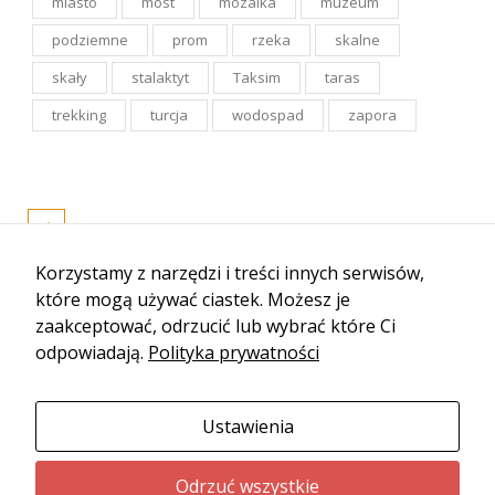
miasto
most
mozaika
muzeum
podziemne
prom
rzeka
skalne
skały
stalaktyt
Taksim
taras
trekking
turcja
wodospad
zapora
Korzystamy z narzędzi i treści innych serwisów,
które mogą używać ciastek. Możesz je
zaakceptować, odrzucić lub wybrać które Ci
odpowiadają.
Polityka prywatności
Ustawienia
Odrzuć wszystkie