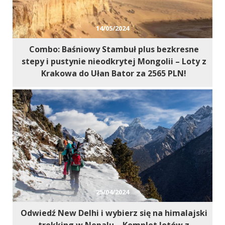
14/05/2024
Combo: Baśniowy Stambuł plus bezkresne
stepy i pustynie nieodkrytej Mongolii – Loty z
Krakowa do Ułan Bator za 2565 PLN!
25/04/2024
Odwiedź New Delhi i wybierz się na himalajski
trekking w Nepalu – Komplet lotów z