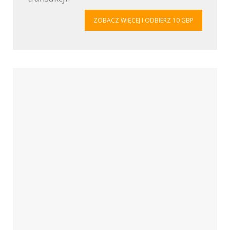
ZOBACZ WIĘCEJ I ODBIERZ 10 GBP