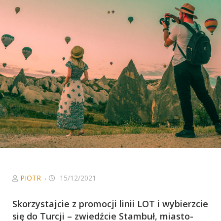
Niezbędne
Ciasteczka, bez
których serwis
nie będzie w
pełni
funkcjonował
zgodnie z
zamierzeniem.
W szczególności
to ciasteczka
sieci
afiliacyjnych, z
którymi
współpracujemy
oraz Google
Analytics, dzięki
któremu serwis
PIOTR
15/12/2021
może być coraz
lepszy.
Skorzystajcie z promocji linii LOT i wybierzcie
się do Turcji – zwiedźcie Stambuł, miasto-