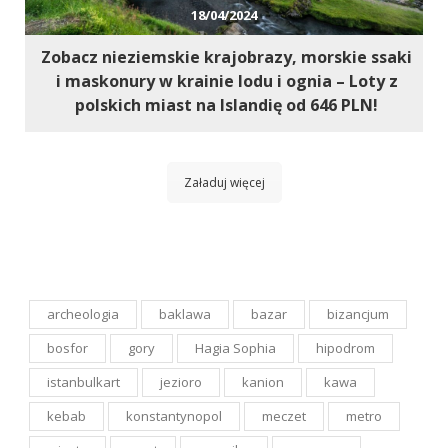
18/04/2024
Zobacz nieziemskie krajobrazy, morskie ssaki
i maskonury w krainie lodu i ognia – Loty z
polskich miast na Islandię od 646 PLN!
Załaduj więcej
archeologia
baklawa
bazar
bizancjum
bosfor
gory
Hagia Sophia
hipodrom
istanbulkart
jezioro
kanion
kawa
kebab
konstantynopol
meczet
metro