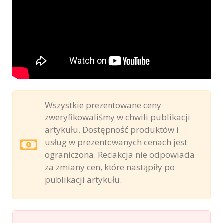
Wszystkie prezentowane ceny
zweryfikowaliśmy w chwili publikacji
artykułu. Dostępność produktów i
usług w prezentowanych cenach jest
ograniczona. Redakcja nie odpowiada
za zmiany cen, które nastąpiły po
publikacji artykułu.