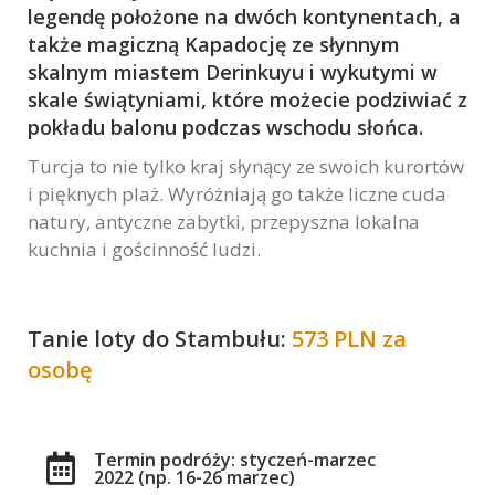
legendę położone na dwóch kontynentach, a
Marketing
także magiczną Kapadocję ze słynnym
W chwili obecnej
skalnym miastem Derinkuyu i wykutymi w
nie używamy
dodatkowych
skale świątyniami, które możecie podziwiać z
narzędzi
pokładu balonu podczas wschodu słońca.
marketingowych,
Turcja to nie tylko kraj słynący ze swoich kurortów
lecz nie
i pięknych plaż. Wyróżniają go także liczne cuda
wykluczamy ich
użycia w
natury, antyczne zabytki, przepyszna lokalna
przyszłości.
kuchnia i gościnność ludzi.
Tanie loty do Stambułu:
573 PLN za
osobę
Termin podróży: styczeń-marzec
2022 (np. 16-26 marzec)