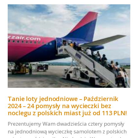
Marketing
W chwili obecnej
nie używamy
dodatkowych
narzędzi
marketingowych,
lecz nie
wykluczamy ich
użycia w
przyszłości.
Tanie loty jednodniowe – Październik
2024 – 24 pomysły na wycieczki bez
noclegu z polskich miast już od 113 PLN!
Prezentujemy Wam dwadzieścia cztery pomysły
na jednodniową wycieczkę samolotem z polskich