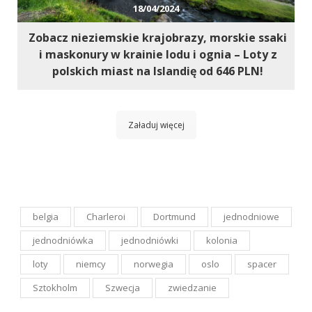
18/04/2024
Zobacz nieziemskie krajobrazy, morskie ssaki
i maskonury w krainie lodu i ognia – Loty z
polskich miast na Islandię od 646 PLN!
Załaduj więcej
belgia
Charleroi
Dortmund
jednodniowe
jednodniówka
jednodniówki
kolonia
loty
niemcy
norwegia
oslo
spacer
Sztokholm
Szwecja
zwiedzanie