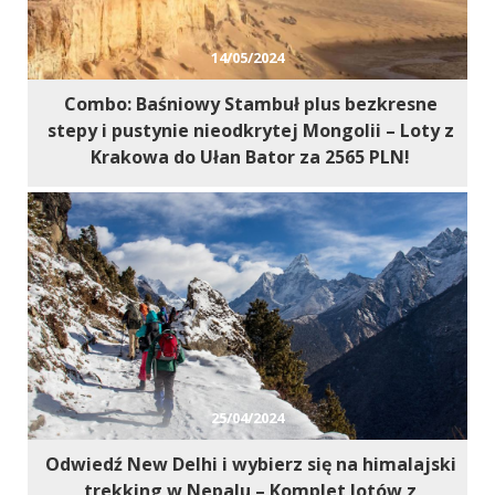
14/05/2024
Combo: Baśniowy Stambuł plus bezkresne
stepy i pustynie nieodkrytej Mongolii – Loty z
Krakowa do Ułan Bator za 2565 PLN!
25/04/2024
Odwiedź New Delhi i wybierz się na himalajski
trekking w Nepalu – Komplet lotów z